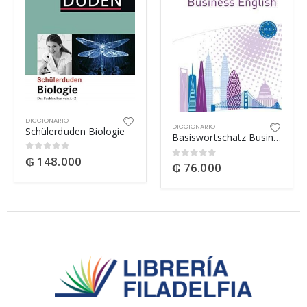
DICCIONARIO
DICCIONARIO
Schülerduden Biologie
Basiswortschatz Business Englisch
₲
148.000
0
out of 5
₲
76.000
0
out of 5