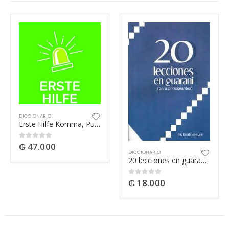
DICCIONARIO
Erste Hilfe Komma, Punkt & Co
₲
47.000
0
out of 5
DICCIONARIO
20 lecciones en guarani (para principiantes)
₲
18.000
0
out of 5