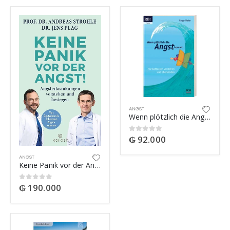
ANGST
Wenn plötzlich die Angst kommt
₲
92.000
0
out of 5
ANGST
Keine Panik vor der Angst
₲
190.000
0
out of 5