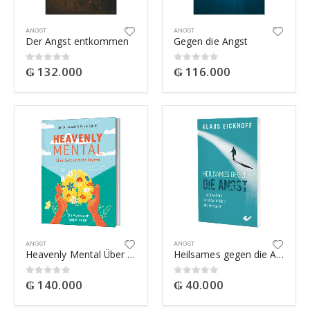
ANGST
ANGST
Der Angst entkommen
Gegen die Angst
₲
132.000
₲
116.000
0
out of 5
0
out of 5
ANGST
ANGST
Heavenly Mental Über Gott und die Psyche
Heilsames gegen die Angst
₲
140.000
₲
40.000
0
out of 5
0
out of 5