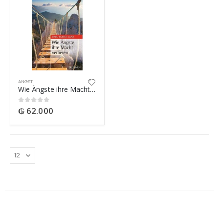
ANGST
Wie Ängste ihre Macht verlieren
₲
62.000
0
out of 5