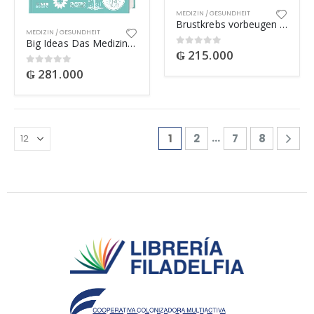
MEDIZIN / GESUNDHEIT
Brustkrebs vorbeugen – Das Aktiv-Programm für jede Frau
MEDIZIN / GESUNDHEIT
Big Ideas Das Medizin-Buch
₲
215.000
0
out of 5
₲
281.000
0
out of 5
…
1
2
7
8