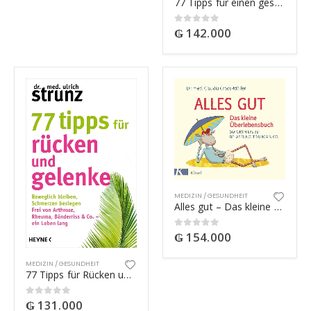
77 Tipps für einen gesunden Darm
₲
142.000
0
out of 5
MEDIZIN / GESUNDHEIT
Alles gut – Das kleine Überlebensbuch
₲
154.000
0
out of 5
MEDIZIN / GESUNDHEIT
77 Tipps für Rücken und Gelenke
₲
131.000
0
out of 5