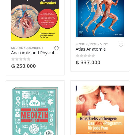
MEDIZIN / GESUNDHEIT
MEDIZIN / GESUNDHEIT
Atlas Anatomie
Anatomie und Physiologie für Dummies
₲
337.000
0
out of 5
₲
250.000
0
out of 5