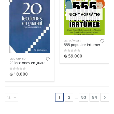
NICHT VORRÄTIG
LEXIKA/WISSEN
555 populäre Irrtümer
₲
59.000
0
out of 5
DICCIONARIO
20 lecciones en guarani (para principiantes)
₲
18.000
0
out of 5
…
1
2
53
54