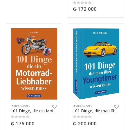
₲
172.000
0
out of 5
LEXIKA/WISSEN
LEXIKA/WISSEN
101 Dinge, die ein Motorrad-Liebhaber wissen muss!
101 Dinge, die man über Youngtimer wissen muss
₲
176.000
₲
200.000
0
out of 5
0
out of 5