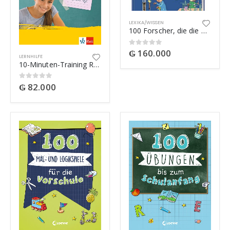
LEXIKA/WISSEN
100 Forscher, die die Welt verändert haben
₲
160.000
0
out of 5
LERNHILFE
10-Minuten-Training Rechnen mit Brüchen – Mathematik 5./6. Klasse
₲
82.000
0
out of 5