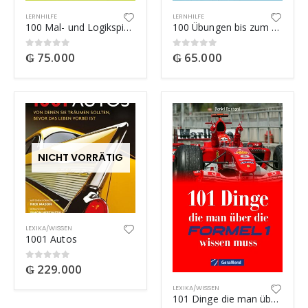
LERNHILFE
LERNHILFE
100 Mal- und Logikspiele für die Vorschule
100 Übungen bis zum Schulanfang
₲
75.000
₲
65.000
0
out of 5
0
out of 5
NICHT VORRÄTIG
LEXIKA/WISSEN
1001 Autos
₲
229.000
0
out of 5
LEXIKA/WISSEN
101 Dinge die man über die Formel 1 wissen muss