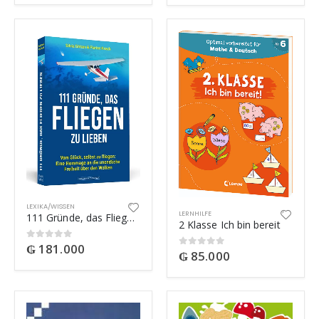
LEXIKA/WISSEN
LERNHILFE
111 Gründe, das Fliegen zu lieben
2 Klasse Ich bin bereit
₲
181.000
0
out of 5
₲
85.000
0
out of 5