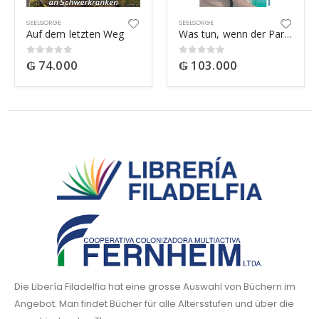
SEELSORGE
SEELSORGE
Auf dem letzten Weg
Was tun, wenn der Partner trinkt?
₲
74.000
₲
103.000
0
out of 5
0
out of 5
Die Libería Filadelfia hat eine grosse Auswahl von Büchern im
Angebot. Man findet Bücher für alle Altersstufen und über die