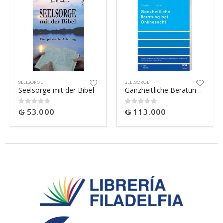
SEELSORGE
SEELSORGE
Seelsorge mit der Bibel
Ganzheitliche Beratung bei Onlinesucht
₲
53.000
₲
113.000
0
out of 5
0
out of 5