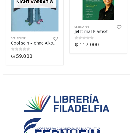
NICHT VORRÄTIG
SEELSORGE
Jetzt mal Klartext
SEELSORGE
Cool sein – ohne Alkohol
₲
117.000
0
out of 5
₲
59.000
0
out of 5