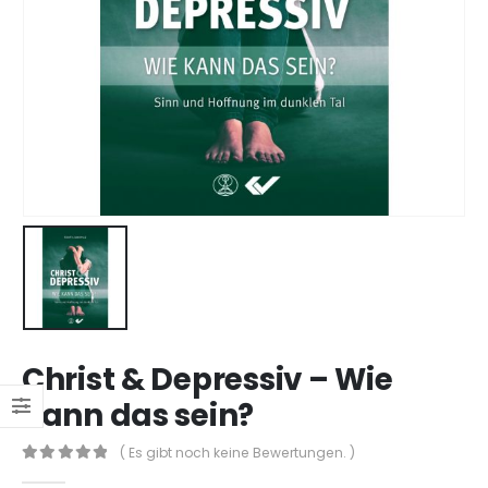
Christ & Depressiv – Wie
kann das sein?
( Es gibt noch keine Bewertungen. )
0
out of 5