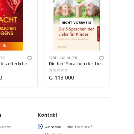
NICHT VORRÄTIG
NDER
ERZIEHUNG KINDER
Die Macht des elterlichen Segens
Die fünf Sprachen der Liebe für Kinder
0
out of 5
0
₲
113.000
n
Kontakt
keiten
Adresse:
Calle Trebol c/