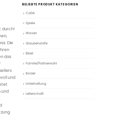
BELIEBTE PRODUKT KATEGORIEN
CaDA
Spiele
t durch!
Wissen
hen,
ss. Die
Glaubenshilfe
ihren
Bibel
en das
r
Familie/Partnerwahl
ellers
Kinder
evoll und
Unterhaltung
etet
n und
Leiterschaft
n
nd
ützung