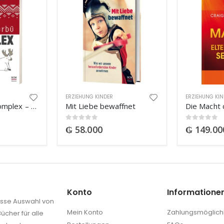
ERZIEHUNG KINDER
ERZIEHUNG KI
Der Bullerbü-Komplex – Und die Kunst es gut sein zu lassen
Mit Liebe bewaffnet
0
out of 5
0
out of 5
₲
58.000
₲
149.00
Konto
Informatione
rosse Auswahl von
Mein Konto
Zahlungsmöglich
ücher für alle