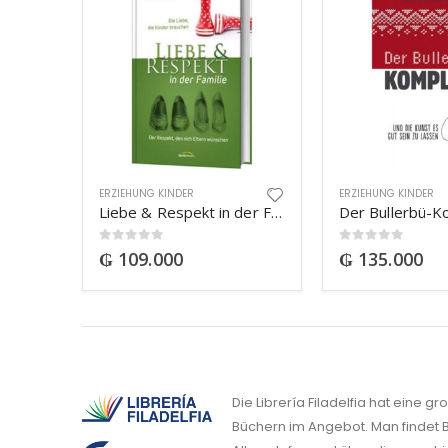
ERZIEHUNG KINDER
ERZIEHUNG KINDER
Liebe & Respekt in der Familie
0
out of 5
0
out of 5
₲
109.000
₲
135.000
Die Librería Filadelfia hat eine g
Büchern im Angebot. Man findet B