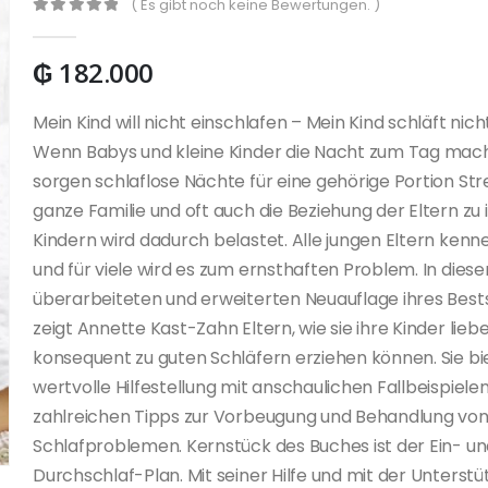
( Es gibt noch keine Bewertungen. )
0
out of 5
₲
182.000
Mein Kind will nicht einschlafen – Mein Kind schläft nich
Wenn Babys und kleine Kinder die Nacht zum Tag mac
sorgen schlaflose Nächte für eine gehörige Portion Stre
ganze Familie und oft auch die Beziehung der Eltern zu 
Kindern wird dadurch belastet. Alle jungen Eltern kenn
und für viele wird es zum ernsthaften Problem. In diese
überarbeiteten und erweiterten Neuauflage ihres Bests
zeigt Annette Kast-Zahn Eltern, wie sie ihre Kinder lieb
konsequent zu guten Schläfern erziehen können. Sie bi
wertvolle Hilfestellung mit anschaulichen Fallbeispiele
zahlreichen Tipps zur Vorbeugung und Behandlung vo
Schlafproblemen. Kernstück des Buches ist der Ein- u
Durchschlaf-Plan. Mit seiner Hilfe und mit der Unterst