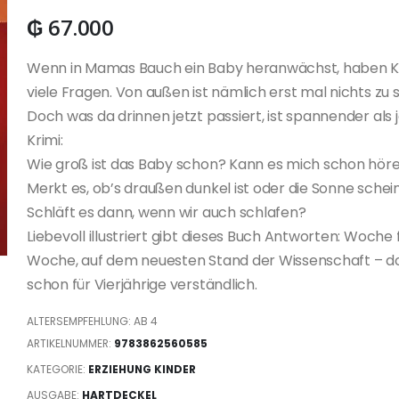
₲
67.000
Wenn in Mamas Bauch ein Baby heranwächst, haben K
viele Fragen. Von außen ist nämlich erst mal nichts zu 
Doch was da drinnen jetzt passiert, ist spannender als 
Krimi:
Wie groß ist das Baby schon? Kann es mich schon hör
Merkt es, ob’s draußen dunkel ist oder die Sonne schei
Schläft es dann, wenn wir auch schlafen?
Liebevoll illustriert gibt dieses Buch Antworten: Woche 
Woche, auf dem neuesten Stand der Wissenschaft – d
schon für Vierjährige verständlich.
ALTERSEMPFEHLUNG: AB 4
ARTIKELNUMMER:
9783862560585
KATEGORIE:
ERZIEHUNG KINDER
AUSGABE:
HARTDECKEL