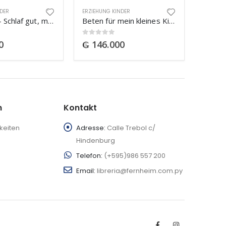
NDER
ERZIEHUNG KINDER
Babywise – Schlaf gut, mein kleiner Schatz
Beten für mein kleines Kind
0
out of 5
0
₲
146.000
n
Kontakt
keiten
Adresse:
Calle Trebol c/
Hindenburg
Telefon:
(+595)986 557 200
Email:
libreria@fernheim.com.py