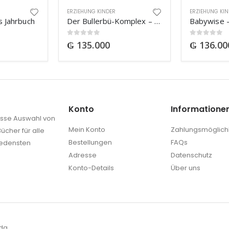
ERZIEHUNG KINDER
ERZIEHUNG KI
 Jahrbuch
Der Bullerbü-Komplex – Und die Kunst es gut sein zu lassen
0
out of 5
0
out of 5
₲
135.000
₲
136.00
Konto
Informatione
rosse Auswahl von
Mein Konto
Zahlungsmöglich
ücher für alle
Bestellungen
FAQs
iedensten
Adresse
Datenschutz
Konto-Details
Über uns
da.