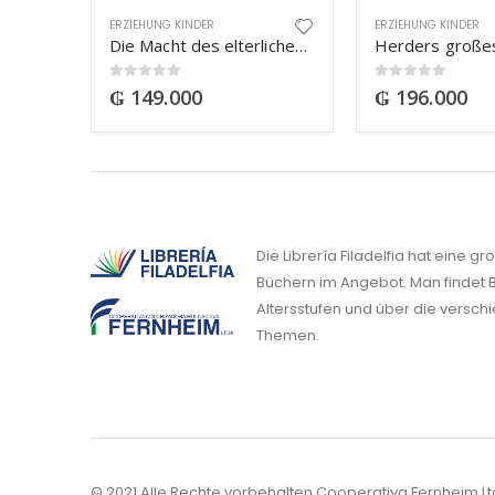
ERZIEHUNG KINDER
ERZIEHUNG KINDER
Die Macht des elterlichen Segens
Herders großes
0
out of 5
0
out of 5
₲
149.000
₲
196.000
Die Librería Filadelfia hat eine g
Büchern im Angebot. Man findet B
Altersstufen und über die versch
Themen.
© 2021 Alle Rechte vorbehalten Cooperativa Fernheim Lt