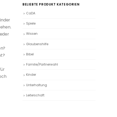
BELIEBTE PRODUKT KATEGORIEN
CaDA
inder
Spiele
sehen.
jeder
Wissen
Glaubenshilfe
en?
Bibel
nt?
Familie/Partnerwahl
für
Kinder
och
Unterhaltung
Leiterschaft