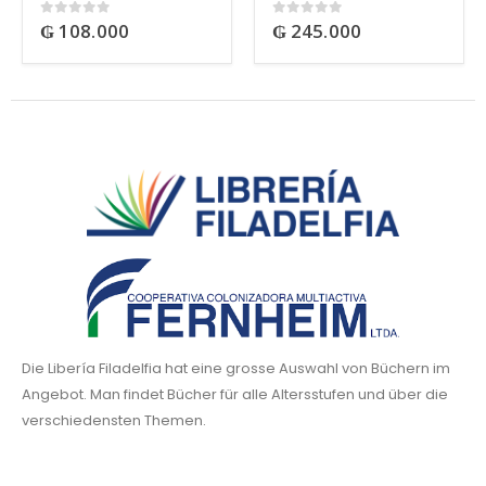
₲
108.000
₲
245.000
0
out of 5
0
out of 5
Die Libería Filadelfia hat eine grosse Auswahl von Büchern im
Angebot. Man findet Bücher für alle Altersstufen und über die
verschiedensten Themen.