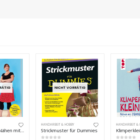
RÄTIG
NICHT VORRÄTIG
HANDARBEIT & HOBBY
HANDARBEIT & 
Klimpergross- Nähen mit Jersey
Strickmuster für Dummies