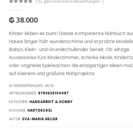
( Es gibt noch keine Bewertungen. )
0
out of 5
₲
38.000
Kinder lieben es bunt! Dieses kompetente Nähbuch a
Hause Singer hält wunderschöne und erprobte Modelle
Babys, Klein- und Grundschulkinder bereit. Ob witzige
Accessories fürs Kinderzimmer, schicke Mode, Kindert
oder originelle Spielsachen: die einzigartigen Ideen ma
auf kleinere und größere Nähprojekte.
ALTERSEMPFEHLUNG: AB 16
ARTIKELNUMMER:
9783625134497
KATEGORIE:
HANDARBEIT & HOBBY
AUSGABE:
HARTDECKEL
AUTOR:
EVA-MARIA HELLER