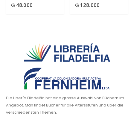
₲
48.000
₲
128.000
0
out of 5
0
out of 5
Die Libería Filadelfia hat eine grosse Auswahl von Büchern im
Angebot. Man findet Bücher für alle Altersstufen und über die
verschiedensten Themen.