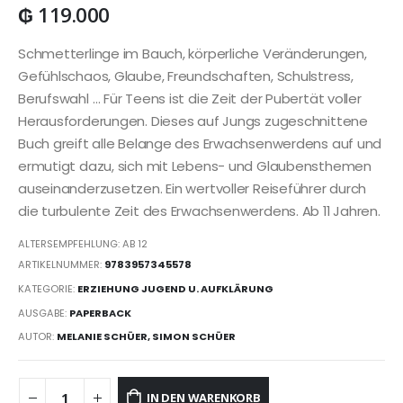
₲
119.000
Schmetterlinge im Bauch, körperliche Veränderungen,
Gefühlschaos, Glaube, Freundschaften, Schulstress,
Berufswahl … Für Teens ist die Zeit der Pubertät voller
Herausforderungen. Dieses auf Jungs zugeschnittene
Buch greift alle Belange des Erwachsenwerdens auf und
ermutigt dazu, sich mit Lebens- und Glaubensthemen
auseinanderzusetzen. Ein wertvoller Reiseführer durch
die turbulente Zeit des Erwachsenwerdens. Ab 11 Jahren.
ALTERSEMPFEHLUNG: AB 12
ARTIKELNUMMER:
9783957345578
KATEGORIE:
ERZIEHUNG JUGEND U. AUFKLÄRUNG
AUSGABE:
PAPERBACK
AUTOR:
MELANIE SCHÜER, SIMON SCHÜER
IN DEN WARENKORB