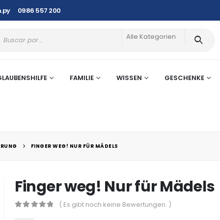
.py
0986 557 200
Alle Kategorien
GLAUBENSHILFE
FAMILIE
WISSEN
GESCHENKE
ÄRUNG
FINGER WEG! NUR FÜR MÄDELS
Finger weg! Nur für Mädels
( Es gibt noch keine Bewertungen. )
0
out of 5