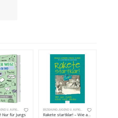
ERZIEHUNG JUGEND U. AUFKLÄRUNG
ERZIEHUNG JUGEND U. AUFKLÄRUNG
 Nur für Jungs
Rakete startklar! – Wie aus Jungs echte Kerle werden