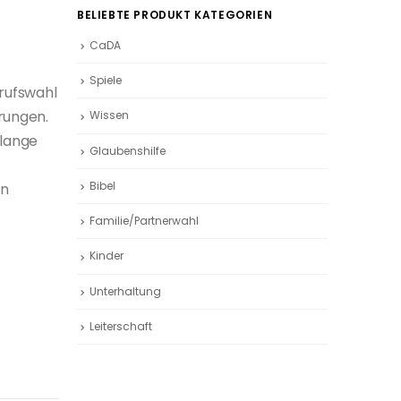
BELIEBTE PRODUKT KATEGORIEN
CaDA
Spiele
erufswahl
erungen.
Wissen
elange
Glaubenshilfe
t
Bibel
in
Familie/Partnerwahl
Kinder
Unterhaltung
Leiterschaft