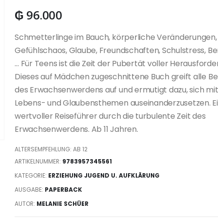
₲
96.000
Schmetterlinge im Bauch, körperliche Veränderungen,
Gefühlschaos, Glaube, Freundschaften, Schulstress, B
… Für Teens ist die Zeit der Pubertät voller Herausford
Dieses auf Mädchen zugeschnittene Buch greift alle B
des Erwachsenwerdens auf und ermutigt dazu, sich mi
Lebens- und Glaubensthemen auseinanderzusetzen. E
wertvoller Reiseführer durch die turbulente Zeit des
Erwachsenwerdens. Ab 11 Jahren.
ALTERSEMPFEHLUNG: AB 12
ARTIKELNUMMER:
9783957345561
KATEGORIE:
ERZIEHUNG JUGEND U. AUFKLÄRUNG
AUSGABE:
PAPERBACK
AUTOR:
MELANIE SCHÜER