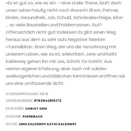
»Es ist gut so, wie es ist« – eine steile These, läuft doch
unser Leben häufig nicht nach Wunsch! Eltern, Partner,
Kinder, Gesundheit, Job, Schuld, Schicksalsschläge, Alter
… so viele Baustellen und Problemzonen. Gut?
Offensichtlich nicht gut! Indessen: Es gibt einen Weg
heraus aus dem zu sehr aufs Negative fixierten
»Tunnelblick«. Einen Weg, der uns die Versöhnung mit
unserem Leben, wie es ist, erleichtert. Jens und Kathi
Kaldewey gehen ihn mit uns, Schritt für Schritt. Aus
reicher eigener Erfahrung, aber auch mit soliden
seelsorgerlichen und biblischen Kenntnissen eröffnen sie
uns eine umfassende Sicht.
ALTERSEMPFEHLUNG: AB 18
ARTIKELNUMMER:
9783842916173
KATEGORIE:
CHRIST SEIN
AUSGABE:
PAPERBACK
AUTOR:
JENS KALDEWEY KATHI KALDEWEY