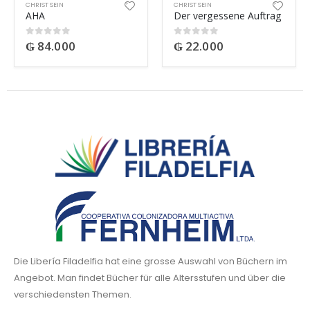
CHRIST SEIN
CHRIST SEIN
AHA
Der vergessene Auftrag
₲
84.000
₲
22.000
0
out of 5
0
out of 5
Die Libería Filadelfia hat eine grosse Auswahl von Büchern im
Angebot. Man findet Bücher für alle Altersstufen und über die
verschiedensten Themen.