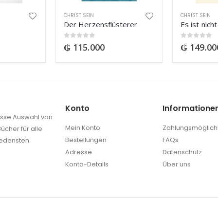
CHRIST SEIN
CHRIST SEIN
Der Herzensflüsterer
0
out of 5
0
out of 5
₲
115.000
₲
149.00
Konto
Informatione
rosse Auswahl von
Mein Konto
Zahlungsmöglich
ücher für alle
Bestellungen
FAQs
iedensten
Adresse
Datenschutz
Konto-Details
Über uns