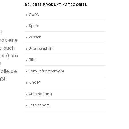
BELIEBTE PRODUKT KATEGORIEN
CaDA
Spiele
er
Wissen
ält eine
a. auch
Glaubenshilfe
ele) aus
Bibel
n
alle, die
Familie/Partnerwahl
ußt
Kinder
Unterhaltung
Leiterschaft