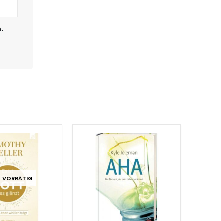
.
T VORRÄTIG