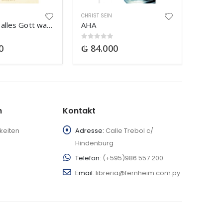
CHRIST SEIN
Es ist nicht alles Gott was glänzt
AHA
0
out of 5
0
₲
84.000
n
Kontakt
keiten
Adresse:
Calle Trebol c/
Hindenburg
Telefon:
(+595)986 557 200
Email:
libreria@fernheim.com.py