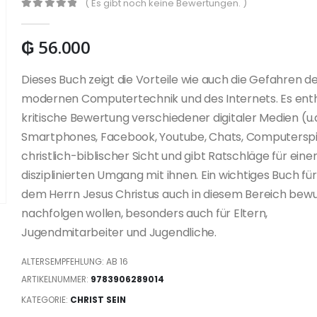
( Es gibt noch keine Bewertungen. )
0
out of 5
₲
56.000
Dieses Buch zeigt die Vorteile wie auch die Gefahren d
modernen Computertechnik und des Internets. Es enth
kritische Bewertung verschiedener digitaler Medien (u.
Smartphones, Facebook, Youtube, Chats, Computerspi
christlich-biblischer Sicht und gibt Ratschläge für eine
disziplinierten Umgang mit ihnen. Ein wichtiges Buch für 
dem Herrn Jesus Christus auch in diesem Bereich bew
nachfolgen wollen, besonders auch für Eltern,
Jugendmitarbeiter und Jugendliche.
ALTERSEMPFEHLUNG: AB 16
ARTIKELNUMMER:
9783906289014
KATEGORIE:
CHRIST SEIN