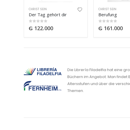
CHRIST SEIN
CHRIST SEIN
Der Tag gehört dir
Berufung
0
out of 5
0
out of 5
₲
122.000
₲
161.000
Die Librería Filadelfia hat eine g
Büchern im Angebot. Man findet B
Altersstufen und über die versch
Themen.