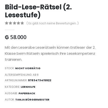
Bild-Lese-Rätsel (2.
Lesestufe)
( Es gibt noch keine Bewertungen. )
0
out of 5
₲
58.000
Mit den Leserabe Leserätseln können Erstleser der 2.
Klasse beim Rätseln spielerisch ihre Lesekompetenz
trainieren.
STOCK:
NICHT VORRÄTIG
ALTERSEMPFEHLUNG: AB 8
ARTIKELNUMMER:
9783473415922
KATEGORIE:
LERNHILFE
AUSGABE:
PAPERBACK
AUTOR:
TANJA BÜRGERMEISTER