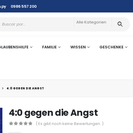
.py
0986 557 200
Alle Kategorien
GLAUBENSHILFE
FAMILIE
WISSEN
GESCHENKE
4:0 GEGEN DIE ANGST
4:0 gegen die Angst
( Es gibt noch keine Bewertungen. )
0
out of 5