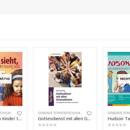
RÄTIG
NICH
GEMEINDE SONNTAGSCHULMATERIAL
GEMEINDE SONNTAGSCHULMATERIAL
Gott sieht wenn Kinder traurig sind
Gottesdienst mit allen Generationen
Hudson Ta
0
out of 5
0
out of 5