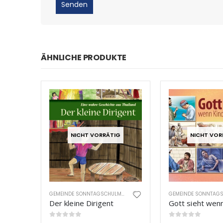
ÄHNLICHE PRODUKTE
NICHT VORRÄTIG
NICHT VOR
GEMEINDE SONNTAGSCHULMATERIAL
Der kleine Dirigent
0
out of 5
0
out of 5