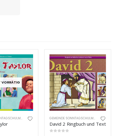
T VORRÄTIG
GEMEINDE SONNTAGSCHULMATERIAL
GEMEINDE SONNTAGSCHULMATERIAL
ylor
David 2 Ringbuch und Text
0
out of 5