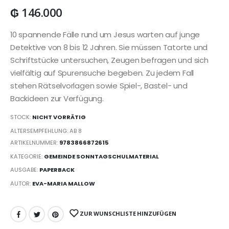
₲
146.000
10 spannende Fälle rund um Jesus warten auf junge
Detektive von 8 bis 12 Jahren. Sie müssen Tatorte und
Schriftstücke untersuchen, Zeugen befragen und sich
vielfältig auf Spurensuche begeben. Zu jedem Fall
stehen Rätselvorlagen sowie Spiel-, Bastel- und
Backideen zur Verfügung.
STOCK:
NICHT VORRÄTIG
ALTERSEMPFEHLUNG: AB 8
ARTIKELNUMMER:
9783866872615
KATEGORIE:
GEMEINDE SONNTAGSCHULMATERIAL
AUSGABE:
PAPERBACK
AUTOR:
EVA-MARIA MALLOW
ZUR WUNSCHLISTE HINZUFÜGEN