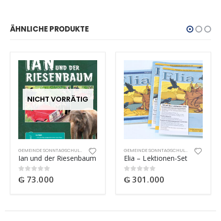
ÄHNLICHE PRODUKTE
NICHT VORRÄTIG
GEMEINDE SONNTAGSCHULMATERIAL
GEMEINDE SONNTAGSCHULMATERIAL
Ian und der Riesenbaum
Elia – Lektionen-Set
₲
73.000
₲
301.000
0
out of 5
0
out of 5