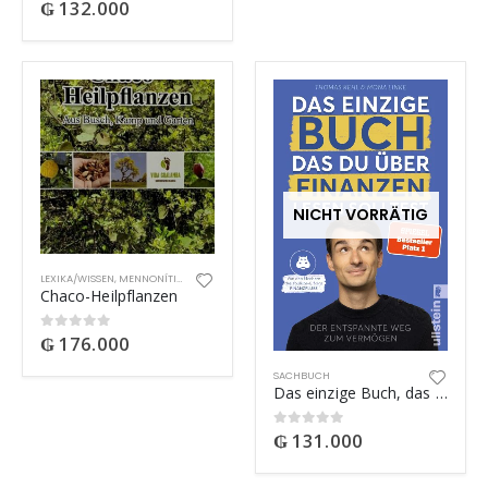
₲
132.000
0
out of 5
NICHT VORRÄTIG
LEXIKA/WISSEN
,
MENNONÍTICA
Chaco-Heilpflanzen
₲
176.000
0
out of 5
SACHBUCH
Das einzige Buch, das Du über Finanzen lesen solltest
₲
131.000
0
out of 5