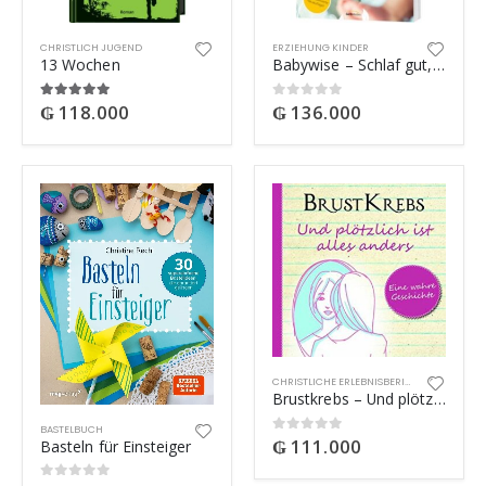
CHRISTLICH JUGEND
ERZIEHUNG KINDER
13 Wochen
Babywise – Schlaf gut, mein kleiner Schatz
₲
118.000
₲
136.000
5.00
out of 5
0
out of 5
CHRISTLICHE ERLEBNISBERICHTE
Brustkrebs – Und plötzlich ist alles anders
BASTELBUCH
₲
111.000
0
out of 5
Basteln für Einsteiger