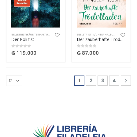
BELLETRISTIK/UNTERHALTUNG
BELLETRISTIK/UNTERHALTUNG
Der Polizist
Der zauberhafte Trödelladen
₲
119.000
₲
87.000
0
out of 5
0
out of 5
1
2
3
4