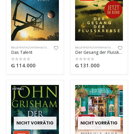
BELLETRISTIK/UNTERHALTUNG
BELLETRISTIK/UNTERHALTUNG
Das Talent
Der Gesang der Flusskrebse
₲
114.000
₲
131.000
0
out of 5
0
out of 5
NICHT VORRÄTIG
NICHT VORRÄTIG