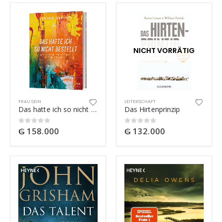
NICHT VORRÄTIG
FRAU SEIN
LEITERSCHAFT
Das hatte ich so nicht bestellt
Das Hirtenprinzip
₲
158.000
₲
132.000
0
out of 5
0
out of 5