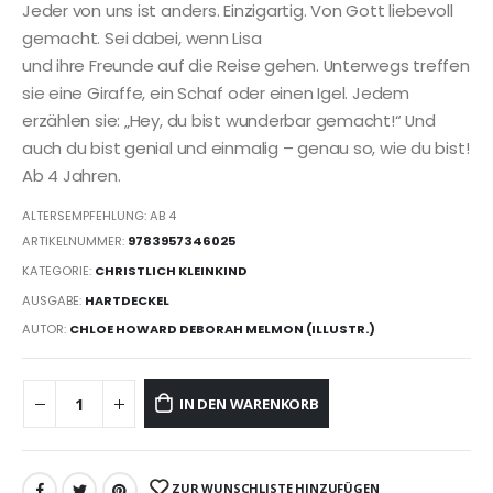
Jeder von uns ist anders. Einzigartig. Von Gott liebevoll
gemacht. Sei dabei, wenn Lisa
und ihre Freunde auf die Reise gehen. Unterwegs treffen
sie eine Giraffe, ein Schaf oder einen Igel. Jedem
erzählen sie: „Hey, du bist wunderbar gemacht!“ Und
auch du bist genial und einmalig – genau so, wie du bist!
Ab 4 Jahren.
ALTERSEMPFEHLUNG: AB 4
ARTIKELNUMMER:
9783957346025
KATEGORIE:
CHRISTLICH KLEINKIND
AUSGABE:
HARTDECKEL
AUTOR:
CHLOE HOWARD DEBORAH MELMON (ILLUSTR.)
IN DEN WARENKORB
ZUR WUNSCHLISTE HINZUFÜGEN