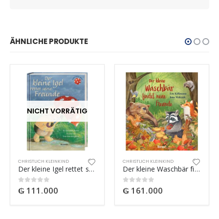
ÄHNLICHE PRODUKTE
NICHT VORRÄTIG
CHRISTLICH KLEINKIND
CHRISTLICH KLEINKIND
Der kleine Igel rettet seine Freunde
Der kleine Waschbär findet neue Freunde
₲
111.000
₲
161.000
0
out of 5
0
out of 5