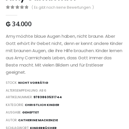
( Es gibt noch keine Bewertungen. )
0
out of 5
₲
34.000
Amy möchte blaue Augen haben, nicht braune. Aber
Gott erhört ihr Gebet nicht, denn er kennt andere Kinder
mit braunen Augen, die ihre Hilfe brauchen. Kinder lernen
aus Amy Carmichaels Leben, dass Gott immer das
Beste macht. Mit vielen Bildern und für Erstleser
geeignet.
STOCK:
NICHT VORRÄTIG
ALTERSEMPFEHLUNG: AB 6
ARTIKELNUMMER:
9783863531744
KATEGORIE:
CHRISTLICH KINDER
AUSGABE:
GEHEFTET
AUTOR:
CATHERINE MACKENZIE
SCHLAGWORT:
KINDERBÜCHER