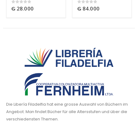
₲
28.000
₲
84.000
0
out of 5
0
out of 5
Die Libería Filadelfia hat eine grosse Auswahl von Büchern im
Angebot. Man findet Bücher für alle Altersstufen und über die
verschiedensten Themen.