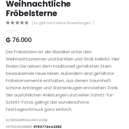
Weihnachtliche
Fröbelsterne
( Es gibt noch keine Bewertungen. )
0
out of 5
₲
76.000
Der Fröbelstern ist der Klassiker unter den
Weihnachtssternen und bei Klein und Groß beliebt. Hier
finden Sie neben dem traditionell gefalteten Stern
bezaubernde neue Ideen. Außerdem sind gefaltete
Fröbelornamente enthalten, aus denen traumhaft
schöne Anhänger und Sternenkugeln entstehen. Dank
der ausführlichen Anleitungen und vielen Schritt-für-
Schritt-Fotos gelingt der wunderschöne
Festtagsschmuck ganz einfach.
ALTERSEMPFEHLUNG: KEINE
ARTIKELNUMMER:
9783772442292