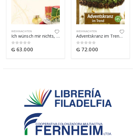
WEIHNACHTEN
WEIHNACHTEN
Ich wünsch mir nichts, nur eine Kleinigkeit
Adventskranz im Trend: Klassische Tischkränze und moderne Gestecke
₲
63.000
₲
72.000
0
out of 5
0
out of 5