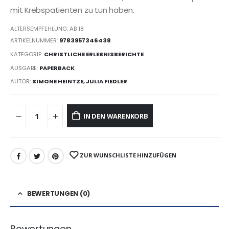
mit Krebspatienten zu tun haben.
ALTERSEMPFEHLUNG: AB 18
ARTIKELNUMMER:
9783957346438
KATEGORIE:
CHRISTLICHE ERLEBNISBERICHTE
AUSGABE:
PAPERBACK
AUTOR:
SIMONE HEINTZE, JULIA FIEDLER
IN DEN WARENKORB
ZUR WUNSCHLISTE HINZUFÜGEN
BEWERTUNGEN (0)
Bewertungen