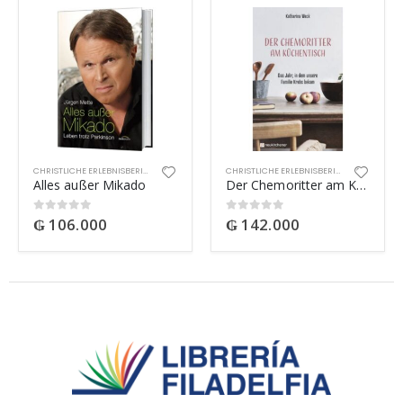
CHRISTLICHE ERLEBNISBERICHTE
CHRISTLICHE ERLEBNISBERICHTE
Alles außer Mikado
Der Chemoritter am Küchentisch
₲
106.000
₲
142.000
0
out of 5
0
out of 5