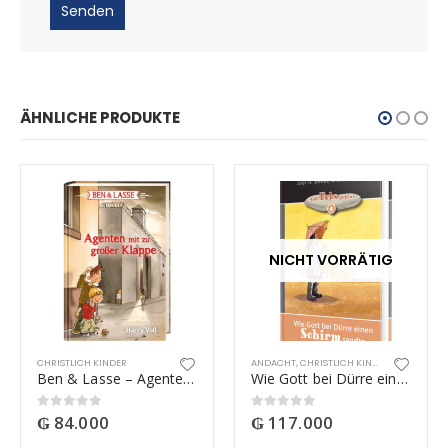
ÄHNLICHE PRODUKTE
NICHT VORRÄTIG
CHRISTLICH KINDER
ANDACHT
,
CHRISTLICH KINDER
Ben & Lasse – Agenten mit zu großer Klappe
Wie Gott bei Dürre einen Schirm sandte
₲
84.000
₲
117.000
0
out of 5
0
out of 5