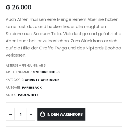
₲
26.000
Auch Affen müssen eine Menge lernen! Aber sie haben
keine Lust dazu und hecken lieber alle möglichen
Streiche aus. So auch Toto. Viele lustige und gefährliche
Abenteuer hat er zu bestehen. Zum Glück kann er sich
auf die Hilfe der Giraffe Twiga und des Nilpferds Boohoo
verlassen.
ALTERSEMPFEHLUNG: AB 8
ARTIKELNUMMER:
9783866991156
KATEGORIE:
CHRISTLICH KINDER
AUSGABE:
PAPERBACK
AUTOR:
PAUL WHITE
IN DEN WARENKORB