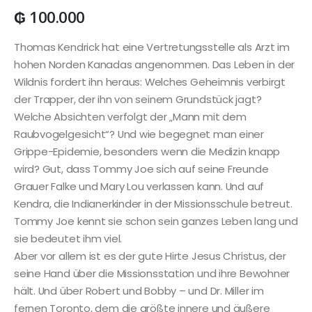
₲
100.000
Thomas Kendrick hat eine Vertretungsstelle als Arzt im
hohen Norden Kanadas angenommen. Das Leben in der
Wildnis fordert ihn heraus: Welches Geheimnis verbirgt
der Trapper, der ihn von seinem Grundstück jagt?
Welche Absichten verfolgt der „Mann mit dem
Raubvogelgesicht“? Und wie begegnet man einer
Grippe-Epidemie, besonders wenn die Medizin knapp
wird? Gut, dass Tommy Joe sich auf seine Freunde
Grauer Falke und Mary Lou verlassen kann. Und auf
Kendra, die Indianerkinder in der Missionsschule betreut.
Tommy Joe kennt sie schon sein ganzes Leben lang und
sie bedeutet ihm viel.
Aber vor allem ist es der gute Hirte Jesus Christus, der
seine Hand über die Missionsstation und ihre Bewohner
hält. Und über Robert und Bobby – und Dr. Miller im
fernen Toronto, dem die größte innere und äußere