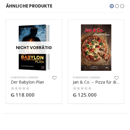
ÄHNLICHE PRODUKTE
NICHT VORRÄTIG
CHRISTLICH JUGEND
CHRISTLICH JUGEND
Der Babylon-Plan
Jan & Co. – Pizza für die Mafia
₲
118.000
₲
125.000
0
out of 5
0
out of 5