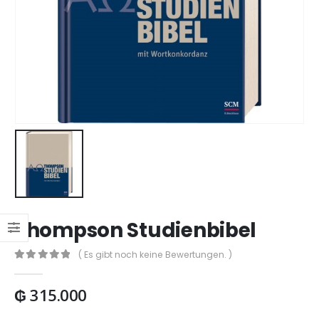
Thompson Studienbibel
( Es gibt noch keine Bewertungen. )
0
out of 5
₲
315.000