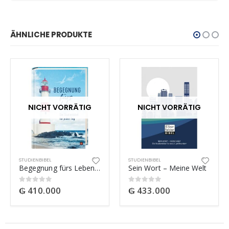
ÄHNLICHE PRODUKTE
NICHT VORRÄTIG
NICHT VORRÄTIG
STUDIENBIBEL
STUDIENBIBEL
Begegnung fürs Leben, Motiv „Leuchtturm“
Sein Wort – Meine Welt
₲
410.000
₲
433.000
0
out of 5
0
out of 5