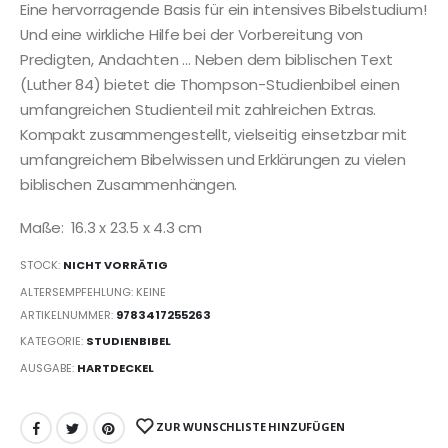
Eine hervorragende Basis für ein intensives Bibelstudium!
Und eine wirkliche Hilfe bei der Vorbereitung von
Predigten, Andachten … Neben dem biblischen Text
(Luther 84) bietet die Thompson-Studienbibel einen
umfangreichen Studienteil mit zahlreichen Extras.
Kompakt zusammengestellt, vielseitig einsetzbar mit
umfangreichem Bibelwissen und Erklärungen zu vielen
biblischen Zusammenhängen.
Maße:
16.3 x 23.5 x 4.3 cm
STOCK:
NICHT VORRÄTIG
ALTERSEMPFEHLUNG: KEINE
ARTIKELNUMMER:
9783417255263
KATEGORIE:
STUDIENBIBEL
AUSGABE:
HARTDECKEL
ZUR WUNSCHLISTE HINZUFÜGEN