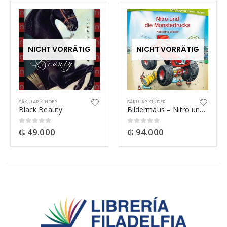
NICHT VORRÄTIG
NICHT VORRÄTIG
SÄKULAR KINDER
SÄKULAR KINDER
Black Beauty
Bildermaus – Nitro und die Monstertrucks
₲
49.000
₲
94.000
0
out of 5
0
out of 5