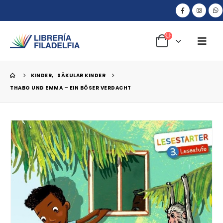
KINDER
,
SÄKULAR KINDER
THABO UND EMMA – EIN BÖSER VERDACHT