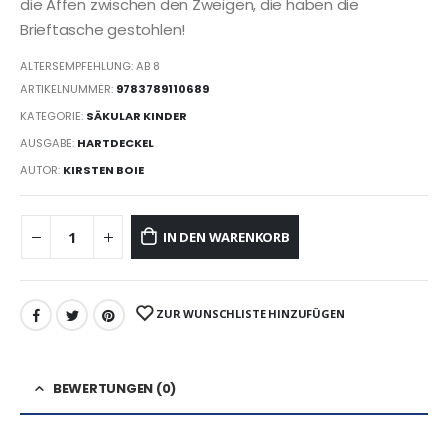
die Affen zwischen den Zweigen, die haben die
Brieftasche gestohlen!
ALTERSEMPFEHLUNG: AB 8
ARTIKELNUMMER:
9783789110689
KATEGORIE:
SÄKULAR KINDER
AUSGABE:
HARTDECKEL
AUTOR:
KIRSTEN BOIE
IN DEN WARENKORB
ZUR WUNSCHLISTE HINZUFÜGEN
BEWERTUNGEN (0)