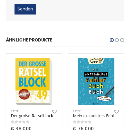
ÄHNLICHE PRODUKTE
RÄTSEL
RÄTSEL
Der große Rätselblock 49
Mein extradickes Fehler-Such-Buch (petrol)
₲
38.000
₲
76.000
0
out of 5
0
out of 5