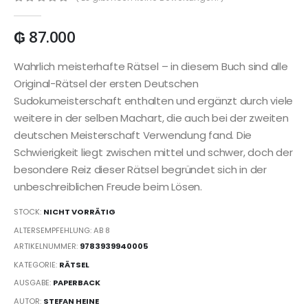
0
out of 5
₲
87.000
Wahrlich meisterhafte Rätsel – in diesem Buch sind alle
Original-Rätsel der ersten Deutschen
Sudokumeisterschaft enthalten und ergänzt durch viele
weitere in der selben Machart, die auch bei der zweiten
deutschen Meisterschaft Verwendung fand. Die
Schwierigkeit liegt zwischen mittel und schwer, doch der
besondere Reiz dieser Rätsel begründet sich in der
unbeschreiblichen Freude beim Lösen.
STOCK:
NICHT VORRÄTIG
ALTERSEMPFEHLUNG: AB 8
ARTIKELNUMMER:
9783939940005
KATEGORIE:
RÄTSEL
AUSGABE:
PAPERBACK
AUTOR:
STEFAN HEINE