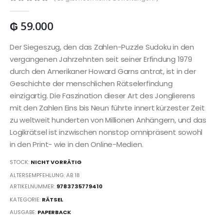
0
out of 5
₲
59.000
Der Siegeszug, den das Zahlen-Puzzle Sudoku in den
vergangenen Jahrzehnten seit seiner Erfindung 1979
durch den Amerikaner Howard Garns antrat, ist in der
Geschichte der menschlichen Rätselerfindung
einzigartig. Die Faszination dieser Art des Jonglierens
mit den Zahlen Eins bis Neun führte innert kürzester Zeit
zu weltweit hunderten von Millionen Anhängern, und das
Logikrätsel ist inzwischen nonstop omnipräsent sowohl
in den Print- wie in den Online-Medien.
STOCK:
NICHT VORRÄTIG
ALTERSEMPFEHLUNG: AB 18
ARTIKELNUMMER:
9783735779410
KATEGORIE:
RÄTSEL
AUSGABE:
PAPERBACK