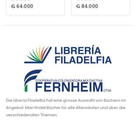
₲
64.000
₲
84.000
0
out of 5
0
out of 5
Die Libería Filadelfia hat eine grosse Auswahl von Büchern im
Angebot. Man findet Bücher für alle Altersstufen und über die
verschiedensten Themen.