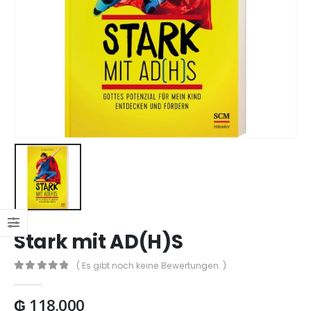
Stark mit AD(H)S
( Es gibt noch keine Bewertungen. )
0
out of 5
₲
118.000