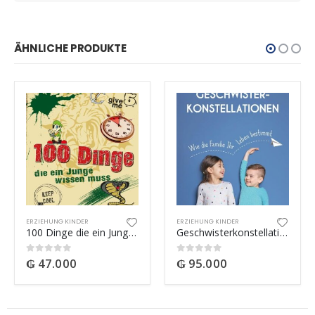
ÄHNLICHE PRODUKTE
ERZIEHUNG KINDER
ERZIEHUNG KINDER
100 Dinge die ein Junge wissen muss
Geschwisterkonstellationen
₲
47.000
₲
95.000
0
out of 5
0
out of 5