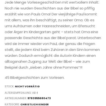
Jede Menge Vorlesegeschichten mit wertvollem Inhalt:
Noch nie wurden Geschichten aus der Bibel so pfiffig
erzählt wie von Pauls Oma! Der vierjährige Paul kommt
mit allem, was ihn beschäftigt, zu seiner Oma. Ob es
ums Aufräumen oder Haareschneiden, um Eifersucht
oder Ärger im Kindergarten geht – stets hat Oma eine
passende Geschichte aus der Bibel parat. Unterbrochen
wird sie immer wieder von Paul, der genau die Fragen
stellt, die jedem Kind beim Zuhören in den Sinn kommen
würden. Dadurch ermöglicht die Autorin Kindern einen
alltagsnahen Zugang zur Welt der Bibel – wie zum
Beispiel durch „sieben Jahre ohne Pommes“!!!
45 Bibelgeschichten zum Vorlesen.
STOCK:
NICHT VORRÄTIG
ALTERSEMPFEHLUNG: AB 4
ARTIKELNUMMER:
9783955680473
KATEGORIE:
CHRISTLICH KINDER