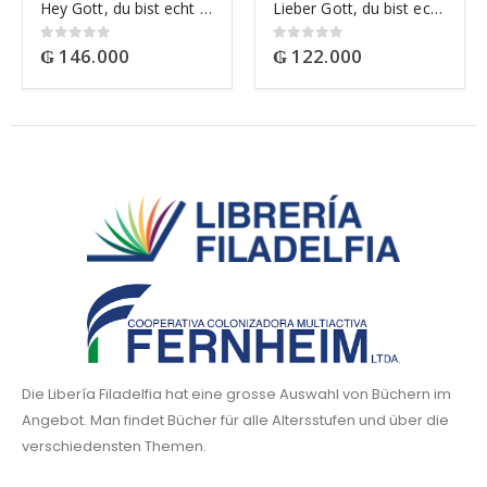
Hey Gott, du bist echt spitze!
Lieber Gott, du bist echt cool
₲
146.000
₲
122.000
0
out of 5
0
out of 5
Die Libería Filadelfia hat eine grosse Auswahl von Büchern im
Angebot. Man findet Bücher für alle Altersstufen und über die
verschiedensten Themen.