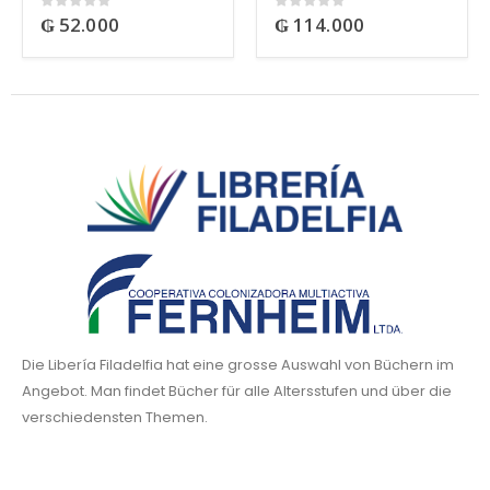
₲
52.000
₲
114.000
0
out of 5
0
out of 5
Die Libería Filadelfia hat eine grosse Auswahl von Büchern im
Angebot. Man findet Bücher für alle Altersstufen und über die
verschiedensten Themen.