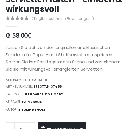
wirkungsvoll
( Es gibt noch keine Bewertungen. )
0
out of 5
₲
58.000
Lassen Sie sich von den originellen und klassischen
Faltideen für Papier- und Stoffservietten inspirieren.
Setzen Sie Ihre Festtagstafel in Szene und verschönern
Sie sie mit wirkungsvoll arrangierten Servietten.
ALTERSEMPFEHLUNG: KEINE
ARTIKELNUMMER:
9783772437458
KATEGORIE:
HANDARBEIT & HOBBY
AUSGABE:
PAPERBACK
AUTOR:
SIEGLINDE HOLL
IN DEN WARENKORB