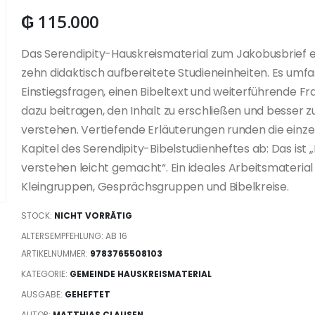
₲
115.000
Das Serendipity-Hauskreismaterial zum Jakobusbrief e
zehn didaktisch aufbereitete Studieneinheiten. Es umfa
Einstiegsfragen, einen Bibeltext und weiterführende Fr
dazu beitragen, den Inhalt zu erschließen und besser z
verstehen. Vertiefende Erläuterungen runden die einz
Kapitel des Serendipity-Bibelstudienheftes ab: Das ist „
verstehen leicht gemacht“. Ein ideales Arbeitsmaterial 
Kleingruppen, Gesprächsgruppen und Bibelkreise.
STOCK:
NICHT VORRÄTIG
ALTERSEMPFEHLUNG: AB 16
ARTIKELNUMMER:
9783765508103
KATEGORIE:
GEMEINDE HAUSKREISMATERIAL
AUSGABE:
GEHEFTET
AUTOR:
MATTHIAS CLAUSEN