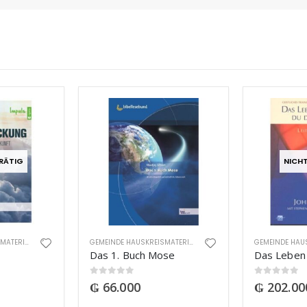
RÄTIG
NICH
GEMEINDE HAUSKREISMATERIAL
GEMEINDE HAUSKREISMATERIAL
Das 1. Buch Mose
0
out of 5
0
out of 5
₲
66.000
₲
202.00