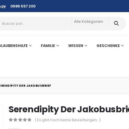
.py
0986 557 200
Alle Kategorien
GLAUBENSHILFE
FAMILIE
WISSEN
GESCHENKE
ERENDIPITY DER JAKOBUSBRIEF
Serendipity Der Jakobusbri
( Es gibt noch keine Bewertungen. )
0
out of 5