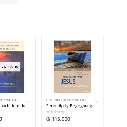
T VORRÄTIG
GEMEINDE HAUSKREISMATERIAL
GEMEINDE HAUSKREISMATERIAL
Das Leben nach dem du dich sehnst – Leiterhandbuch
Serendipity Begegnung mit Jesus
0
out of 5
0
₲
115.000