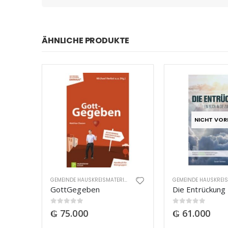
ÄHNLICHE PRODUKTE
NICHT VOR
GEMEINDE HAUSKREISMATERIAL
GottGegeben
Die Entrückung
0
out of 5
0
out of 5
₲
75.000
₲
61.000