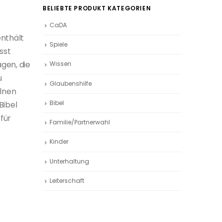
BELIEBTE PRODUKT KATEGORIEN
CaDA
nthält
Spiele
sst
agen, die
Wissen
u
Glaubenshilfe
elnen
Bibel
Bibel
für
Familie/Partnerwahl
Kinder
Unterhaltung
Leiterschaft