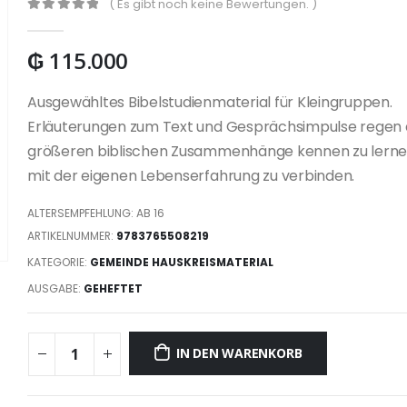
( Es gibt noch keine Bewertungen. )
0
out of 5
₲
115.000
Ausgewähltes Bibelstudienmaterial für Kleingruppen.
Erläuterungen zum Text und Gesprächsimpulse regen a
größeren biblischen Zusammenhänge kennen zu lerne
mit der eigenen Lebenserfahrung zu verbinden.
ALTERSEMPFEHLUNG: AB 16
ARTIKELNUMMER:
9783765508219
KATEGORIE:
GEMEINDE HAUSKREISMATERIAL
AUSGABE:
GEHEFTET
IN DEN WARENKORB