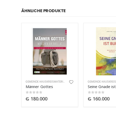
ÄHNLICHE PRODUKTE
GEMEINDE HAUSKREISMATERIAL
Männer Gottes
Seine Gnade ist
0
out of 5
0
out of 5
₲
180.000
₲
160.000