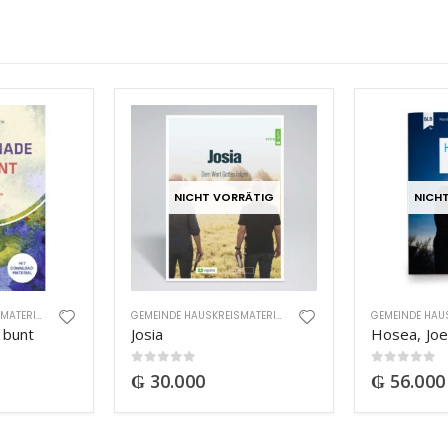
NICHT VORRÄTIG
NICH
GEMEINDE HAUSKREISMATERIAL
GEMEINDE HAUSKREISMATERIAL
 bunt
Josia
Hosea, Joe
0
out of 5
0
out of 5
₲
30.000
₲
56.000