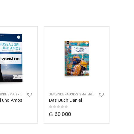
T VORRÄTIG
GEMEINDE HAUSKREISMATERIAL
GEMEINDE HAUSKREISMATERIAL
l und Amos
Das Buch Daniel
0
out of 5
₲
60.000