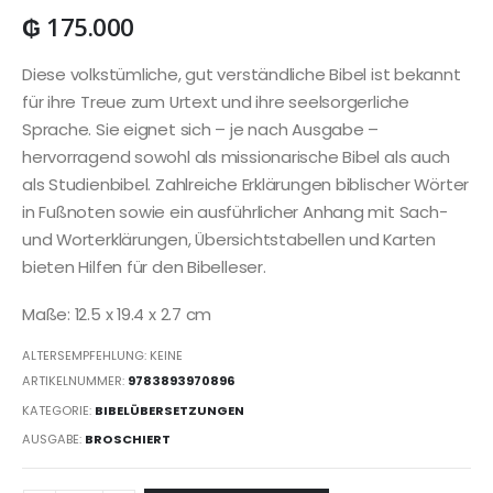
₲
175.000
Diese volkstümliche, gut verständliche Bibel ist bekannt
für ihre Treue zum Urtext und ihre seelsorgerliche
Sprache. Sie eignet sich – je nach Ausgabe –
hervorragend sowohl als missionarische Bibel als auch
als Studienbibel. Zahlreiche Erklärungen biblischer Wörter
in Fußnoten sowie ein ausführlicher Anhang mit Sach-
und Worterklärungen, Übersichtstabellen und Karten
bieten Hilfen für den Bibelleser.
Maße: 12.5 x 19.4 x 2.7 cm
ALTERSEMPFEHLUNG: KEINE
ARTIKELNUMMER:
9783893970896
KATEGORIE:
BIBELÜBERSETZUNGEN
AUSGABE:
BROSCHIERT