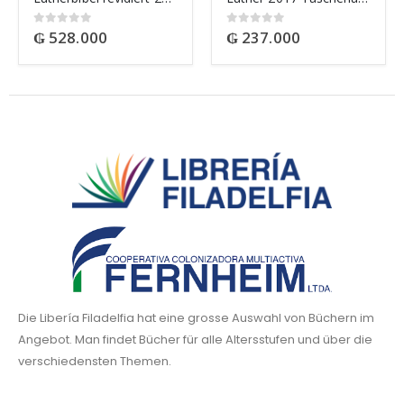
₲
528.000
₲
237.000
0
out of 5
0
out of 5
Die Libería Filadelfia hat eine grosse Auswahl von Büchern im
Angebot. Man findet Bücher für alle Altersstufen und über die
verschiedensten Themen.