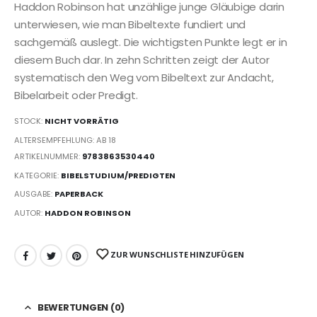
Haddon Robinson hat unzählige junge Gläubige darin
unterwiesen, wie man Bibeltexte fundiert und
sachgemäß auslegt. Die wichtigsten Punkte legt er in
diesem Buch dar. In zehn Schritten zeigt der Autor
systematisch den Weg vom Bibeltext zur Andacht,
Bibelarbeit oder Predigt.
STOCK:
NICHT VORRÄTIG
ALTERSEMPFEHLUNG: AB 18
ARTIKELNUMMER:
9783863530440
KATEGORIE:
BIBELSTUDIUM/PREDIGTEN
AUSGABE:
PAPERBACK
AUTOR:
HADDON ROBINSON
ZUR WUNSCHLISTE HINZUFÜGEN
BEWERTUNGEN (0)