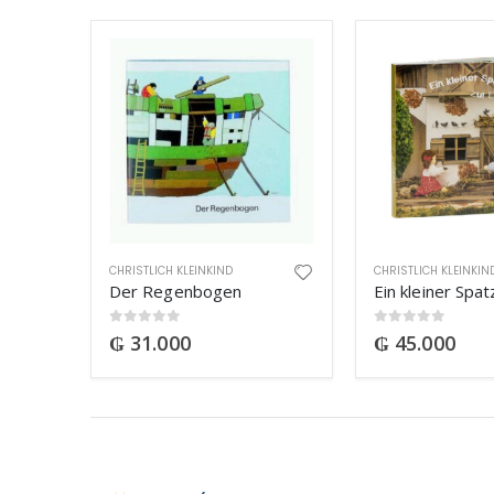
CHRISTLICH KLEINKIND
CHRISTLICH KLEINKIN
Der Regenbogen
0
out of 5
0
out of 5
₲
31.000
₲
45.000