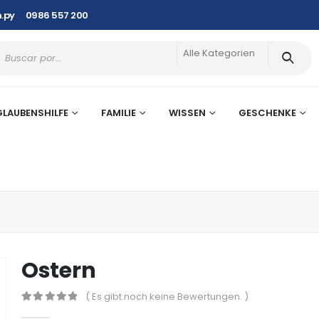
.py
0986 557 200
Alle Kategorien
GLAUBENSHILFE
FAMILIE
WISSEN
GESCHENKE
Ostern
( Es gibt noch keine Bewertungen. )
0
out of 5