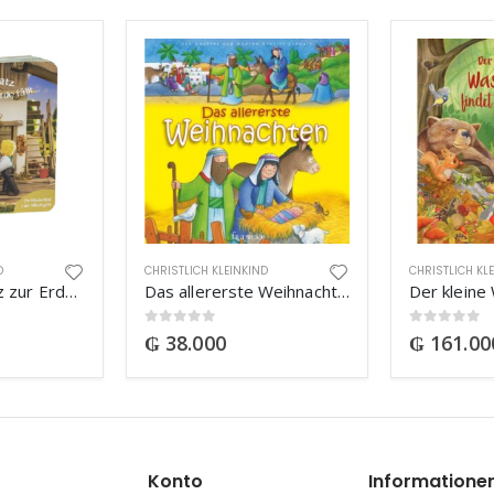
D
CHRISTLICH KLEINKIND
CHRISTLICH KL
Ein kleiner Spatz zur Erde fällt
Das allererste Weihnachten
0
out of 5
0
out of 5
₲
38.000
₲
161.00
Konto
Informatione