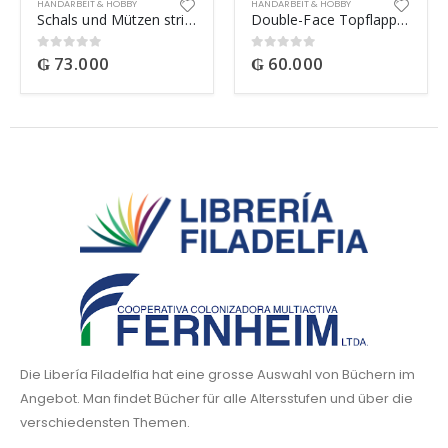
HANDARBEIT & HOBBY
HANDARBEIT & HOBBY
Schals und Mützen stricken für Dummies
Double-Face Topflappen
₲
73.000
₲
60.000
0
out of 5
0
out of 5
Die Libería Filadelfia hat eine grosse Auswahl von Büchern im
Angebot. Man findet Bücher für alle Altersstufen und über die
verschiedensten Themen.