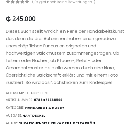
( Es gibt noch keine Bewertungen. )
0
out of 5
₲
245.000
Dieses Buch stellt wirklich ein Perle der Handarbeitskunst
dar, denn die drei Autorinnen haben einen geradezu
unerschöpflichen Fundus an originellen und
hochwertigen Strickmustern zusammengetragen. Ob
Leitern oder Flächen, ob Pfauen-, Relief- oder
Ornamentmuster – sie alle werden durch eine klare,
übersichtliche Strickschrift erklärt und mit einem Foto
illustriert. So wird das Nachstricken zum Kinderspiel.
ALTERSEMPFEHLUNG: KEINE
ARTIKELNUMMER:
9783475538599
KATEGORIE:
HANDARBEIT & HOBBY
AUSGABE:
HARTDECKEL
AUTOR:
ERIKA EICHENSEER, ERIKA GRILL, BETTA KRÖN