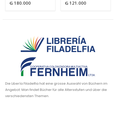
₲
180.000
₲
121.000
0
out of 5
0
out of 5
Die Libería Filadelfia hat eine grosse Auswahl von Büchern im
Angebot. Man findet Bücher für alle Altersstufen und über die
verschiedensten Themen.