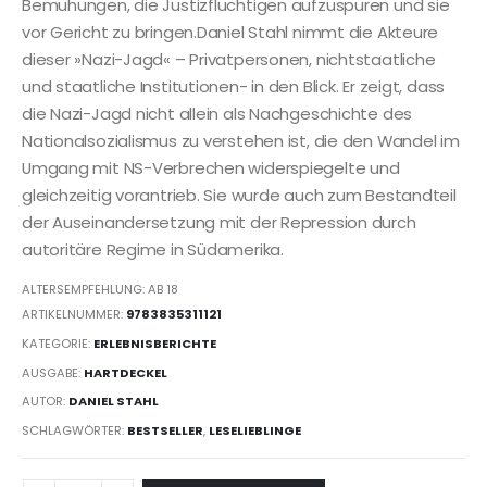
Bemühungen, die Justizflüchtigen aufzuspüren und sie
vor Gericht zu bringen.Daniel Stahl nimmt die Akteure
dieser »Nazi-Jagd« – Privatpersonen, nichtstaatliche
und staatliche Institutionen- in den Blick. Er zeigt, dass
die Nazi-Jagd nicht allein als Nachgeschichte des
Nationalsozialismus zu verstehen ist, die den Wandel im
Umgang mit NS-Verbrechen widerspiegelte und
gleichzeitig vorantrieb. Sie wurde auch zum Bestandteil
der Auseinandersetzung mit der Repression durch
autoritäre Regime in Südamerika.
ALTERSEMPFEHLUNG: AB 18
ARTIKELNUMMER:
9783835311121
KATEGORIE:
ERLEBNISBERICHTE
AUSGABE:
HARTDECKEL
AUTOR:
DANIEL STAHL
SCHLAGWÖRTER:
BESTSELLER
,
LESELIEBLINGE