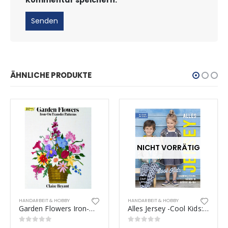
ÄHNLICHE PRODUKTE
NICHT VORRÄTIG
HANDARBEIT & HOBBY
HANDARBEIT & HOBBY
Garden Flowers Iron-On Transfer Patterns
Alles Jersey -Cool Kids: Kinderkleidung nähen
0
out of 5
0
out of 5