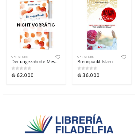
NICHT VORRÄTIG
CHRIST SEIN
CHRIST SEIN
Der ungezähmte Messias
Brennpunkt Islam
₲
62.000
₲
36.000
0
out of 5
0
out of 5