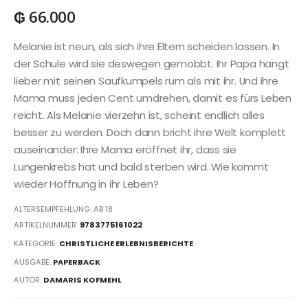
₲
66.000
Melanie ist neun, als sich ihre Eltern scheiden lassen. In
der Schule wird sie deswegen gemobbt. Ihr Papa hängt
lieber mit seinen Saufkumpels rum als mit ihr. Und ihre
Mama muss jeden Cent umdrehen, damit es fürs Leben
reicht. Als Melanie vierzehn ist, scheint endlich alles
besser zu werden. Doch dann bricht ihre Welt komplett
auseinander: Ihre Mama eröffnet ihr, dass sie
Lungenkrebs hat und bald sterben wird. Wie kommt
wieder Hoffnung in ihr Leben?
ALTERSEMPFEHLUNG: AB 18
ARTIKELNUMMER:
9783775161022
KATEGORIE:
CHRISTLICHE ERLEBNISBERICHTE
AUSGABE:
PAPERBACK
AUTOR:
DAMARIS KOFMEHL