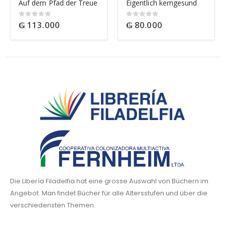
Auf dem Pfad der Treue
Eigentlich kerngesund
₲
113.000
₲
80.000
0
out of 5
0
out of 5
Die Libería Filadelfia hat eine grosse Auswahl von Büchern im
Angebot. Man findet Bücher für alle Altersstufen und über die
verschiedensten Themen.