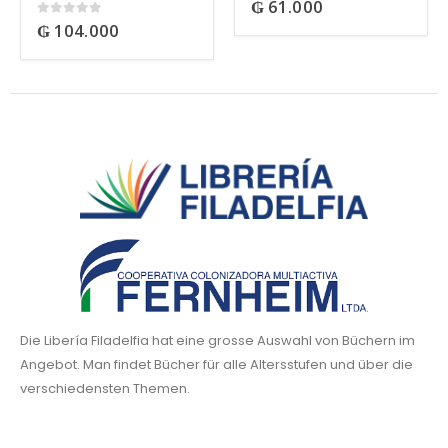
₲
61.000
0
out of 5
₲
104.000
0
out of 5
Die Libería Filadelfia hat eine grosse Auswahl von Büchern im
Angebot. Man findet Bücher für alle Altersstufen und über die
verschiedensten Themen.