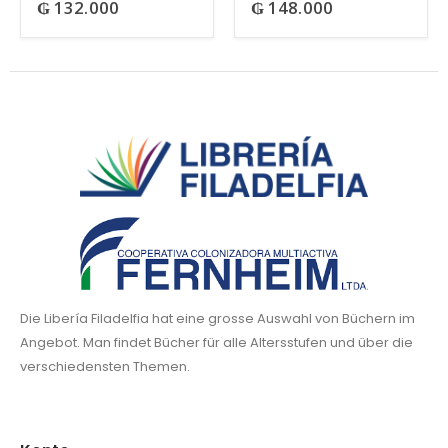
₲
132.000
₲
148.000
0
out of 5
0
out of 5
Die Libería Filadelfia hat eine grosse Auswahl von Büchern im
Angebot. Man findet Bücher für alle Altersstufen und über die
verschiedensten Themen.