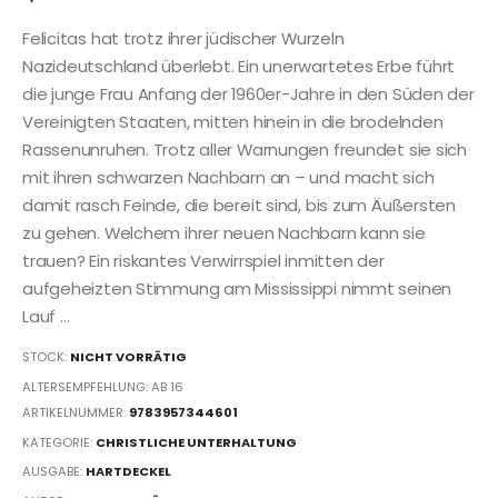
Felicitas hat trotz ihrer jüdischer Wurzeln
Nazideutschland überlebt. Ein unerwartetes Erbe führt
die junge Frau Anfang der 1960er-Jahre in den Süden der
Vereinigten Staaten, mitten hinein in die brodelnden
Rassenunruhen. Trotz aller Warnungen freundet sie sich
mit ihren schwarzen Nachbarn an – und macht sich
damit rasch Feinde, die bereit sind, bis zum Äußersten
zu gehen. Welchem ihrer neuen Nachbarn kann sie
trauen? Ein riskantes Verwirrspiel inmitten der
aufgeheizten Stimmung am Mississippi nimmt seinen
Lauf …
STOCK:
NICHT VORRÄTIG
ALTERSEMPFEHLUNG: AB 16
ARTIKELNUMMER:
9783957344601
KATEGORIE:
CHRISTLICHE UNTERHALTUNG
AUSGABE:
HARTDECKEL