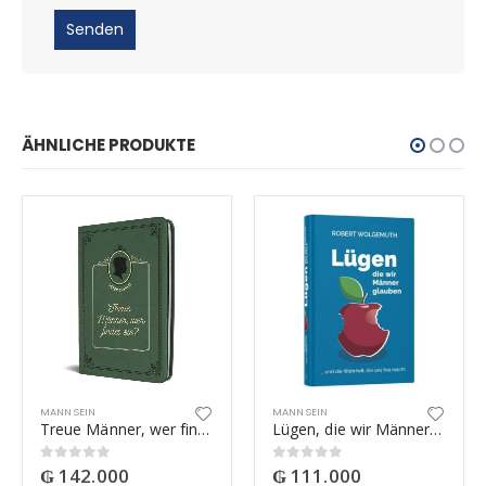
ÄHNLICHE PRODUKTE
MANN SEIN
MANN SEIN
Treue Männer, wer findet sie?
Lügen, die wir Männer glauben … und die Wahrheit, die uns frei macht
₲
142.000
₲
111.000
0
out of 5
0
out of 5