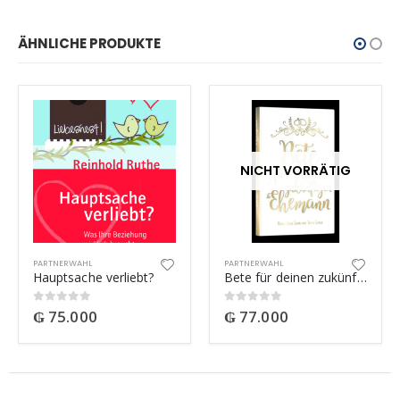
ÄHNLICHE PRODUKTE
NICHT VORRÄTIG
PARTNERWAHL
PARTNERWAHL
Hauptsache verliebt?
Bete für deinen zukünftigen Ehemann
₲
75.000
₲
77.000
0
out of 5
0
out of 5