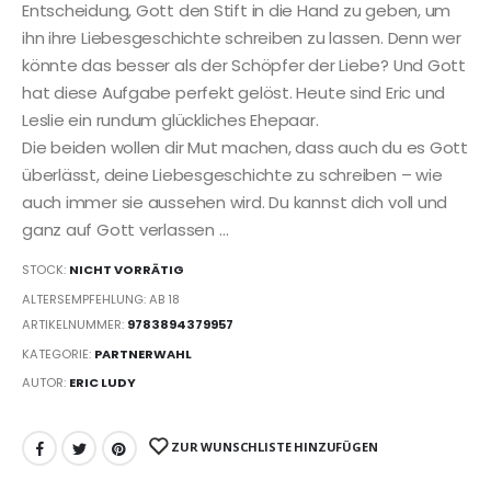
Entscheidung, Gott den Stift in die Hand zu geben, um
ihn ihre Liebesgeschichte schreiben zu lassen. Denn wer
könnte das besser als der Schöpfer der Liebe? Und Gott
hat diese Aufgabe perfekt gelöst. Heute sind Eric und
Leslie ein rundum glückliches Ehepaar.
Die beiden wollen dir Mut machen, dass auch du es Gott
überlässt, deine Liebesgeschichte zu schreiben – wie
auch immer sie aussehen wird. Du kannst dich voll und
ganz auf Gott verlassen …
STOCK:
NICHT VORRÄTIG
ALTERSEMPFEHLUNG: AB 18
ARTIKELNUMMER:
9783894379957
KATEGORIE:
PARTNERWAHL
AUTOR:
ERIC LUDY
ZUR WUNSCHLISTE HINZUFÜGEN