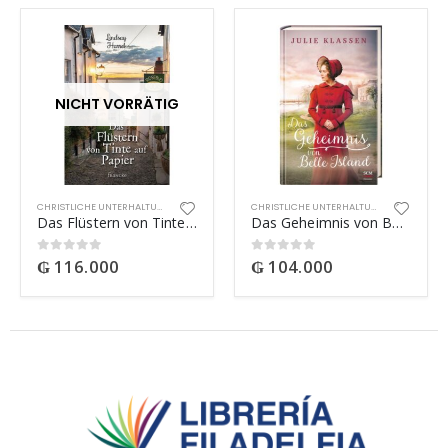
NICHT VORRÄTIG
CHRISTLICHE UNTERHALTUNG
CHRISTLICHE UNTERHALTUNG
Das Flüstern von Tinte auf Papier
Das Geheimnis von Belle Island
₲
116.000
₲
104.000
0
out of 5
0
out of 5