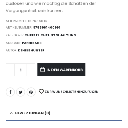
auslösen und wie mächtig die Schatten der
Vergangenheit sein können.
ALTERSEMPFEHLUNG: AB 16
ARTIKELNUMMER:
9783961400997
KATEGORIE:
CHRISTLICHE UNTERHALTUNG
AUSGABE:
PAPERBACK
AUTOR:
DENISE HUNTER
IN DEN WARENKORB
ZUR WUNSCHLISTE HINZUFÜGEN
BEWERTUNGEN (0)