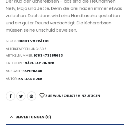
Der Klub der Kichererbsen – das sind die Freundinnen
Nelly, Maja und Jette. Denn die drei haben immer etwas
zu lachen. Doch dann wird eine Handtasche gestohlen
und ein guter Freund verdächtigt. Die Kichererbsen
müssen seine Unschuld beweisen.
STOCK:
NICHT VORRÄTIG
ALTERSEMPFEHLUNG: AB 8
ARTIKELNUMMER:
9783473385683
KATEGORIE:
SÄKULAR KINDER
AUSGABE:
PAPERBACK
AUTOR:
KATJA REIDER
ZUR WUNSCHLISTE HINZUFÜGEN
BEWERTUNGEN (0)