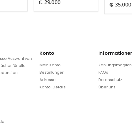
₲
29.000
0
out of 5
₲
35.000
Konto
Informatione
rosse Auswahl von
Mein Konto
Zahlungsmöglich
ücher für alle
Bestellungen
FAQs
iedensten
Adresse
Datenschutz
Konto-Details
Über uns
da.