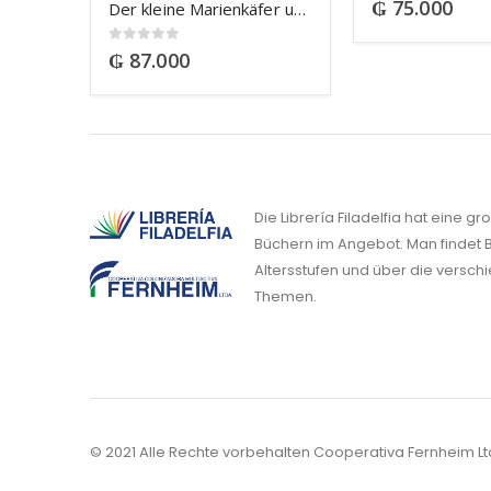
₲
75.000
Der kleine Marienkäfer und seine Freunde
0
out of 5
₲
87.000
Die Librería Filadelfia hat eine g
Büchern im Angebot. Man findet B
Altersstufen und über die versch
Themen.
© 2021 Alle Rechte vorbehalten Cooperativa Fernheim Lt