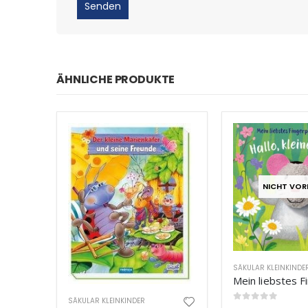
ÄHNLICHE PRODUKTE
NICHT VOR
SÄKULAR KLEINKINDE
SÄKULAR KLEINKINDER
0
out of 5