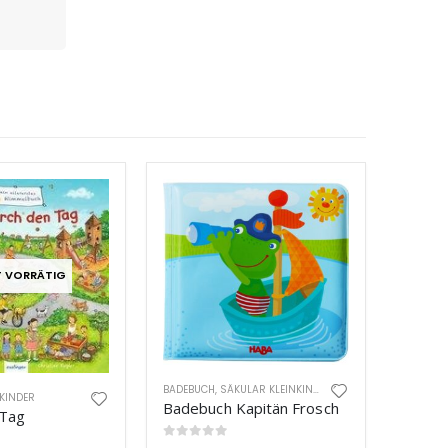
T VORRÄTIG
BADEBUCH
,
SÄKULAR KLEINKINDER
KINDER
Badebuch Kapitän Frosch
 Tag
0
out of 5