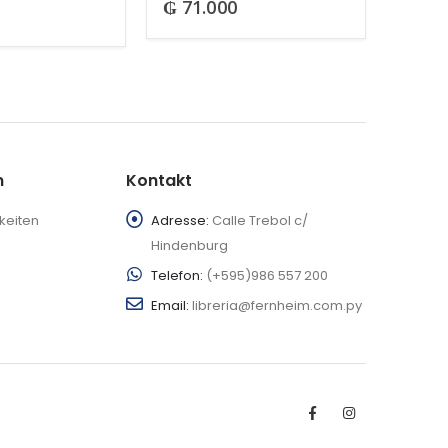
₲
71.000
n
Kontakt
keiten
Adresse:
Calle Trebol c/
Hindenburg
Telefon:
(+595)986 557 200
Email:
libreria@fernheim.com.py